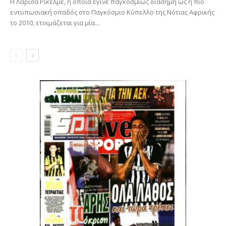
Η Λαρίσα Ρικέλμε, η οποία έγινε παγκοσμίως διάσημη ως η πιο
εντυπωσιακή οπαδός στο Παγκόσμιο Κύπελλο της Νότιας Αφρικής
το 2010, ετοιμάζεται για μία...