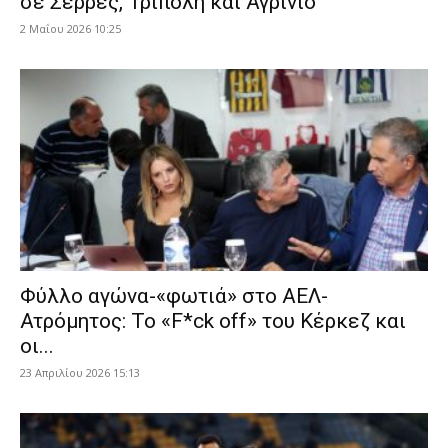
σε Σέρρες, Τρίπολη και Αγρίνιο
2 Μαΐου 2026 10:25
Φύλλο αγώνα-«φωτιά» στο ΑΕΛ-
Ατρόμητος: Το «F*ck off» του Κέρκεζ και
οι...
23 Απριλίου 2026 15:13