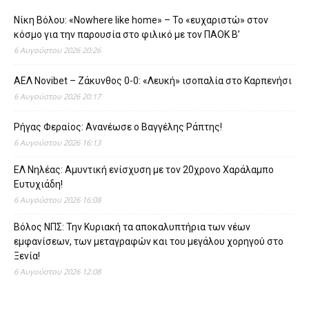
Νίκη Βόλου: «Nowhere like home» – Το «ευχαριστώ» στον
κόσμο για την παρουσία στο φιλικό με τον ΠΑΟΚ Β’
6 Αυγούστου 2026 20:26
ΑΕΛ Novibet – Ζάκυνθος 0-0: «Λευκή» ισοπαλία στο Καρπενήσι
6 Αυγούστου 2026 20:17
Ρήγας Φεραίος: Ανανέωσε ο Βαγγέλης Ράπτης!
6 Αυγούστου 2026 16:13
ΕΛ Νηλέας: Αμυντική ενίσχυση με τον 20χρονο Χαράλαμπο
Ευτυχιάδη!
6 Αυγούστου 2026 16:08
Βόλος ΝΠΣ: Την Κυριακή τα αποκαλυπτήρια των νέων
εμφανίσεων, των μεταγραφών και του μεγάλου χορηγού στο
Ξενία!
6 Αυγούστου 2026 12:08