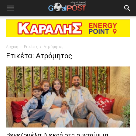
Αρχική
Ετικέτες
Ατρόμητος
Ετικέτα: Ατρόμητος
Βενεζουέλα: Νεκρή στα συντρίμμια