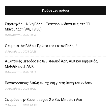
Πρόσφατα άρθρα
Σαρακηνός – Νίκη Βόλου: Τεστάρουν δυνάμεις στο “Π.
Μαγουλάς” (8/8, 18:30)
8 Αυγούστου 2026 08:51
Ολυμπιακός Βόλου: Πρώτο τεστ στον Παλαμά
8 Αυγούστου 2026 08:28
Αθλητικές μεταδόσεις 8/8: Φιλικά Άρη, ΑΕΚ και Κηφισιάς,
MotoGP και ΠΑΟΚ
8 Αυγούστου 2026 08:21
Πανσερραϊκός: Διπλή ενίσχυση για τη θέση του «νέου»
7 Αυγούστου 2026 19:21
Σε ομάδα της Super League 2 o Ζαν Μπατίστ Λεό
7 Αυγούστου 2026 18:56