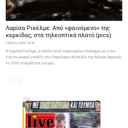
Λαρίσα Ρικέλμε: Από «φαινόμενο» της
κερκίδας, στα τηλεοπτικά πλατό (pics)
3 Μαΐου 2026 16:34
Η Λαρίσα Ρικέλμε, η οποία έγινε παγκοσμίως διάσημη ως η πιο
εντυπωσιακή οπαδός στο Παγκόσμιο Κύπελλο της Νότιας Αφρικής
το 2010, ετοιμάζεται για μία...