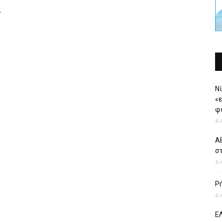
ς
Νί
«
φι
6 
ΑΕ
σ
6 
Ρ
6 
ΕΛ