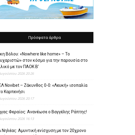
Πρόσφατα άρθρα
κη Βόλου: «Nowhere like home» – Το
ευχαριστώ» στον κόσμο για την παρουσία στο
λικό με τον ΠΑΟΚ Β’
Αυγούστου 2026 20:26
Λ Novibet – Ζάκυνθος 0-0: «Λευκή» ισοπαλία
το Καρπενήσι
Αυγούστου 2026 20:17
ήγας Φεραίος: Ανανέωσε ο Βαγγέλης Ράπτης!
Αυγούστου 2026 16:13
 Νηλέας: Αμυντική ενίσχυση με τον 20χρονο