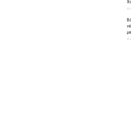
Χ
6 
Β
ν
με
6 