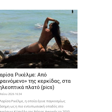
αρίσα Ρικέλμε: Από
φαινόμενο» της κερκίδας, στα
ηλεοπτικά πλατό (pics)
Μαΐου 2026 16:34
Λαρίσα Ρικέλμε, η οποία έγινε παγκοσμίως
άσημη ως η πιο εντυπωσιακή οπαδός στο
γκόσμιο Κύπελλο της Νότιας Αφρικής το 2010,