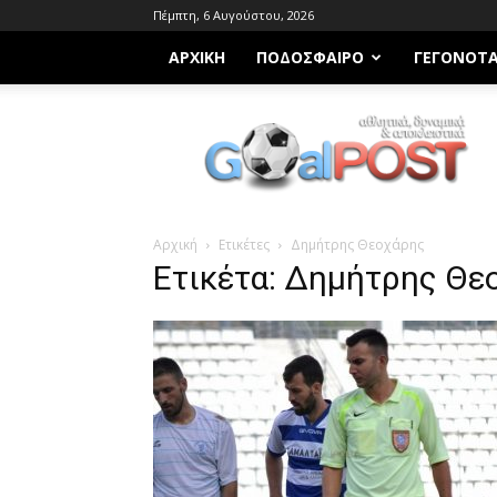
Πέμπτη, 6 Αυγούστου, 2026
ΑΡΧΙΚΗ
ΠΟΔΌΣΦΑΙΡΟ
ΓΕΓΟΝΌΤ
Goalpost.gr
Αρχική
Ετικέτες
Δημήτρης Θεοχάρης
Ετικέτα: Δημήτρης Θε