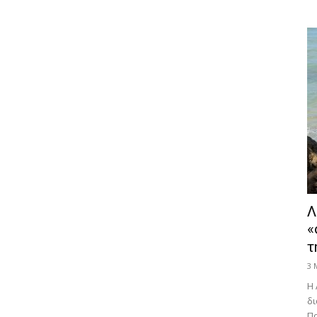
Λ
«
τ
3 
Η 
δι
Πα