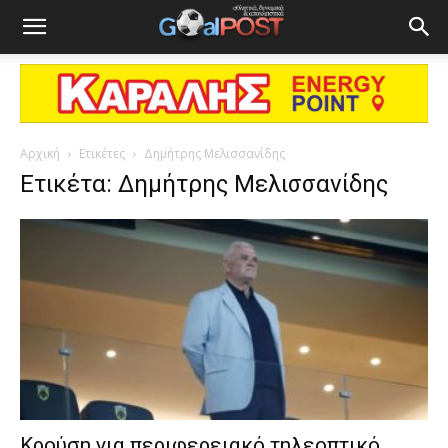
Αρχική
Ετικέτες
Δημήτρης Μελισσανίδης
Ετικέτα: Δημήτρης Μελισσανίδης
Κρούση για περιφερειακό τηλεοπτικό