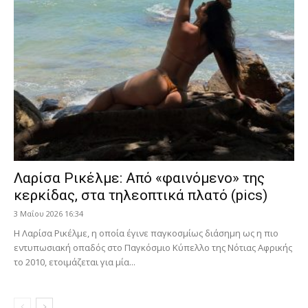
Λαρίσα Ρικέλμε: Από «φαινόμενο» της
κερκίδας, στα τηλεοπτικά πλατό (pics)
3 Μαΐου 2026 16:34
Η Λαρίσα Ρικέλμε, η οποία έγινε παγκοσμίως διάσημη ως η πιο
εντυπωσιακή οπαδός στο Παγκόσμιο Κύπελλο της Νότιας Αφρικής
το 2010, ετοιμάζεται για μία...