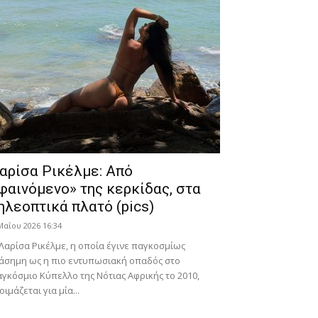
αρίσα Ρικέλμε: Από
φαινόμενο» της κερκίδας, στα
ηλεοπτικά πλατό (pics)
Μαΐου 2026 16:34
Λαρίσα Ρικέλμε, η οποία έγινε παγκοσμίως
άσημη ως η πιο εντυπωσιακή οπαδός στο
γκόσμιο Κύπελλο της Νότιας Αφρικής το 2010,
οιμάζεται για μία...