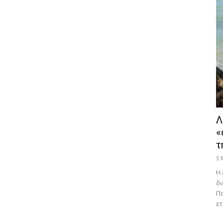
Λ
«
τ
3 
Η 
δι
Πα
ετ