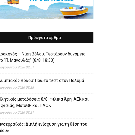
Πρόσφατα άρθρα
αρακηνός – Νίκη Βόλου: Τεστάρουν δυνάμεις
ο “Π. Μαγουλάς” (8/8, 18:30)
Αυγούστου 2026 08:51
λυμπιακός Βόλου: Πρώτο τεστ στον Παλαμά
Αυγούστου 2026 08:28
λητικές μεταδόσεις 8/8: Φιλικά Άρη, ΑΕΚ και
ηφισιάς, MotoGP και ΠΑΟΚ
Αυγούστου 2026 08:21
νσερραϊκός: Διπλή ενίσχυση για τη θέση του
νέου»