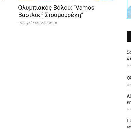
Ολυμπιακός Βόλου: “Vamos
Βασιλική Σιουμουρέκη”
15 Αυγούστου 2022 08:40
Σ
στ
8 
Ο
8 
Αθ
Κ
8 
Πα
«