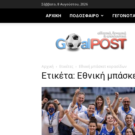
Σάββατο, 8 Αυγούστου, 2026
ΑΡΧΙΚΗ
ΠΟΔΌΣΦΑΙΡΟ
ΓΕΓΟΝΌΤ
Goalpost.gr
Αρχική
Ετικέτες
Εθνική μπάσκετ κορασίδων
Ετικέτα: Εθνική μπάσ