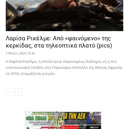
Λαρίσα Ρικέλμε: Από «φαινόμενο» της
κερκίδας, στα τηλεοπτικά πλατό (pics)
3 Μαΐου 2026 16:34
Η Λαρίσα Ρικέλμε, η οποία έγινε παγκοσμίως διάσημη ως η πιο
εντυπωσιακή οπαδός στο Παγκόσμιο Κύπελλο της Νότιας Αφρικής
το 2010, ετοιμάζεται για μία...