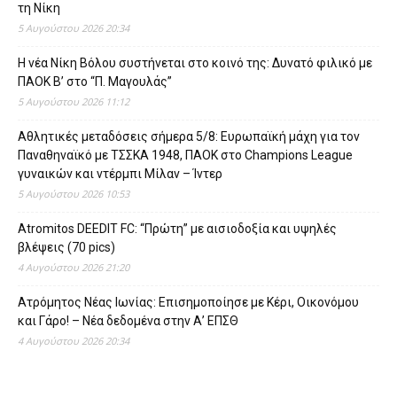
τη Νίκη
5 Αυγούστου 2026 20:34
Η νέα Νίκη Βόλου συστήνεται στο κοινό της: Δυνατό φιλικό με
ΠΑΟΚ Β’ στο “Π. Μαγουλάς”
5 Αυγούστου 2026 11:12
Αθλητικές μεταδόσεις σήμερα 5/8: Ευρωπαϊκή μάχη για τον
Παναθηναϊκό με ΤΣΣΚΑ 1948, ΠΑΟΚ στο Champions League
γυναικών και ντέρμπι Μίλαν – Ίντερ
5 Αυγούστου 2026 10:53
Atromitos DEEDIT FC: “Πρώτη” με αισιοδοξία και υψηλές
βλέψεις (70 pics)
4 Αυγούστου 2026 21:20
Ατρόμητος Νέας Ιωνίας: Επισημοποίησε με Κέρι, Οικονόμου
και Γάρο! – Νέα δεδομένα στην Α’ ΕΠΣΘ
4 Αυγούστου 2026 20:34