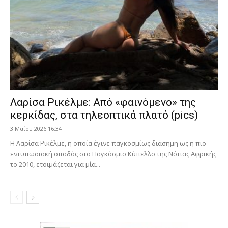
Λαρίσα Ρικέλμε: Από «φαινόμενο» της
κερκίδας, στα τηλεοπτικά πλατό (pics)
3 Μαΐου 2026 16:34
Η Λαρίσα Ρικέλμε, η οποία έγινε παγκοσμίως διάσημη ως η πιο
εντυπωσιακή οπαδός στο Παγκόσμιο Κύπελλο της Νότιας Αφρικής
το 2010, ετοιμάζεται για μία...