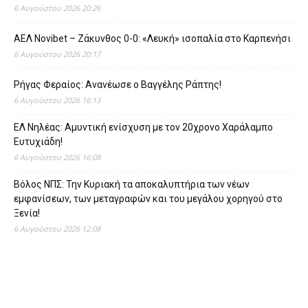
6 Αυγούστου 2026 20:26
ΑΕΛ Novibet – Ζάκυνθος 0-0: «Λευκή» ισοπαλία στο Καρπενήσι
6 Αυγούστου 2026 20:17
Ρήγας Φεραίος: Ανανέωσε ο Βαγγέλης Ράπτης!
6 Αυγούστου 2026 16:13
ΕΛ Νηλέας: Αμυντική ενίσχυση με τον 20χρονο Χαράλαμπο
Ευτυχιάδη!
6 Αυγούστου 2026 16:08
Βόλος ΝΠΣ: Την Κυριακή τα αποκαλυπτήρια των νέων
εμφανίσεων, των μεταγραφών και του μεγάλου χορηγού στο
Ξενία!
6 Αυγούστου 2026 12:08