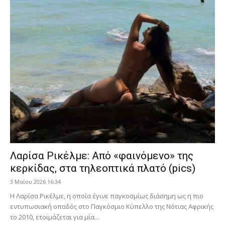
Λαρίσα Ρικέλμε: Από «φαινόμενο» της
κερκίδας, στα τηλεοπτικά πλατό (pics)
3 Μαΐου 2026 16:34
Η Λαρίσα Ρικέλμε, η οποία έγινε παγκοσμίως διάσημη ως η πιο
εντυπωσιακή οπαδός στο Παγκόσμιο Κύπελλο της Νότιας Αφρικής
το 2010, ετοιμάζεται για μία...