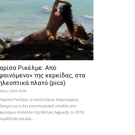
αρίσα Ρικέλμε: Από
φαινόμενο» της κερκίδας, στα
ηλεοπτικά πλατό (pics)
Μαΐου 2026 16:34
Λαρίσα Ρικέλμε, η οποία έγινε παγκοσμίως
άσημη ως η πιο εντυπωσιακή οπαδός στο
γκόσμιο Κύπελλο της Νότιας Αφρικής το 2010,
οιμάζεται για μία...