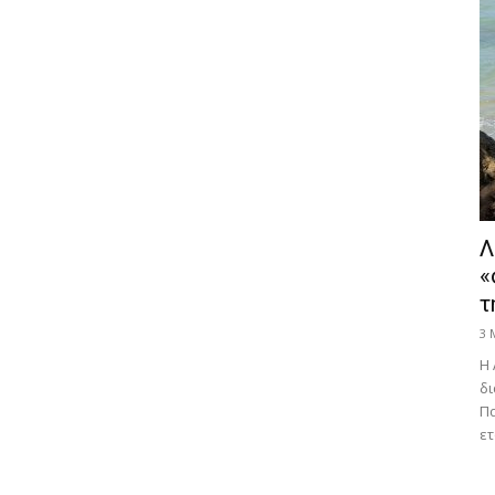
Λ
«
τ
3 
Η 
δι
Πα
ετ