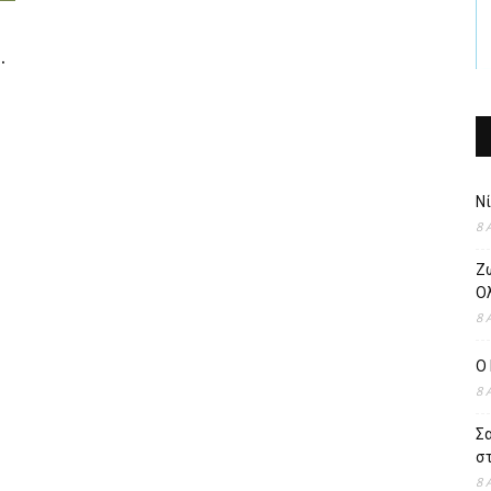
.
Ν
8 
Ζ
Ολ
8 
O 
8 
Σ
στ
8 