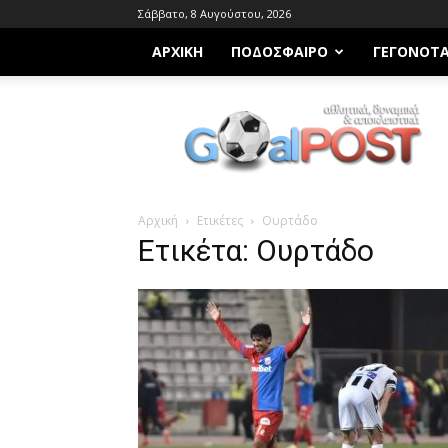
Σάββατο, 8 Αυγούστου, 2026
ΑΡΧΙΚΗ
ΠΟΔΌΣΦΑΙΡΟ
ΓΕΓΟΝΌΤ
Goalpost.gr
Αρχική
Ετικέτες
Ουρτάδο
Ετικέτα: Ουρτάδο