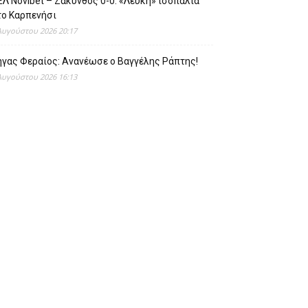
Λ Novibet – Ζάκυνθος 0-0: «Λευκή» ισοπαλία
το Καρπενήσι
Αυγούστου 2026 20:17
ήγας Φεραίος: Ανανέωσε ο Βαγγέλης Ράπτης!
Αυγούστου 2026 16:13