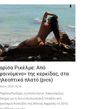
αρίσα Ρικέλμε: Από
φαινόμενο» της κερκίδας, στα
ηλεοπτικά πλατό (pics)
Μαΐου 2026 16:34
Λαρίσα Ρικέλμε, η οποία έγινε παγκοσμίως
άσημη ως η πιο εντυπωσιακή οπαδός στο
γκόσμιο Κύπελλο της Νότιας Αφρικής το 2010,
οιμάζεται για μία...