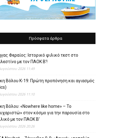
Πρόσφατα άρθρα
γας Φεραίος: Ιστορικό φιλικό τεστ στο
λεστίνο με τον ΠΑΟΚ Β’!
Αυγούστου 2026 11:49
ίκη Βόλου Κ-19: Πρώτη προπόνηση και αγιασμός
ics)
Αυγούστου 2026 11:10
κη Βόλου: «Nowhere like home» – Το
ευχαριστώ» στον κόσμο για την παρουσία στο
λικό με τον ΠΑΟΚ Β’
Αυγούστου 2026 20:26