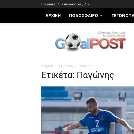
Παρασκευή, 7 Αυγούστου, 2026
ΑΡΧΙΚΗ
ΠΟΔΌΣΦΑΙΡΟ
ΓΕΓΟΝΌΤ
Goalpost.gr
Αρχική
Ετικέτες
Παγώνης
Ετικέτα: Παγώνης