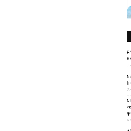
Ρή
Βε
7 
Ν
(p
7 
Νί
«
φι
6 