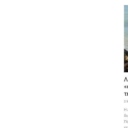
Λ
«
τ
3 
Η 
δι
Πα
ετ