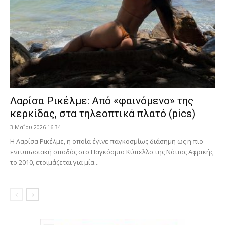
Λαρίσα Ρικέλμε: Από «φαινόμενο» της
κερκίδας, στα τηλεοπτικά πλατό (pics)
3 Μαΐου 2026 16:34
Η Λαρίσα Ρικέλμε, η οποία έγινε παγκοσμίως διάσημη ως η πιο
εντυπωσιακή οπαδός στο Παγκόσμιο Κύπελλο της Νότιας Αφρικής
το 2010, ετοιμάζεται για μία...