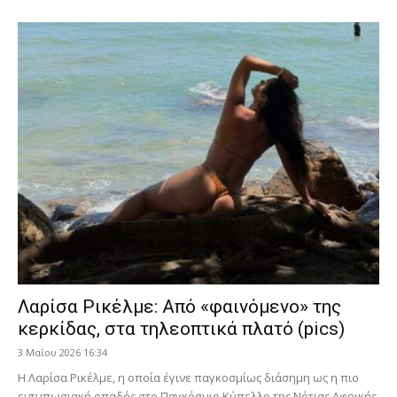
Λαρίσα Ρικέλμε: Από «φαινόμενο» της
κερκίδας, στα τηλεοπτικά πλατό (pics)
3 Μαΐου 2026 16:34
Η Λαρίσα Ρικέλμε, η οποία έγινε παγκοσμίως διάσημη ως η πιο
εντυπωσιακή οπαδός στο Παγκόσμιο Κύπελλο της Νότιας Αφρικής