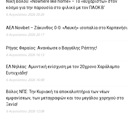
Νίκη Βόλου: «Nowhere like home» – Το «ευχαριστώ» στον
κόσμο για την παρουσία στο φιλικό με τον ΠΑΟΚ Β’
6 Αυγούστου 2026 20:26
ΑΕΛ Novibet – Ζάκυνθος 0-0: «Λευκή» ισοπαλία στο Καρπενήσι
6 Αυγούστου 2026 20:17
Ρήγας Φεραίος: Ανανέωσε ο Βαγγέλης Ράπτης!
6 Αυγούστου 2026 16:13
ΕΛ Νηλέας: Αμυντική ενίσχυση με τον 20χρονο Χαράλαμπο
Ευτυχιάδη!
6 Αυγούστου 2026 16:08
Βόλος ΝΠΣ: Την Κυριακή τα αποκαλυπτήρια των νέων
εμφανίσεων, των μεταγραφών και του μεγάλου χορηγού στο
Ξενία!
6 Αυγούστου 2026 12:08