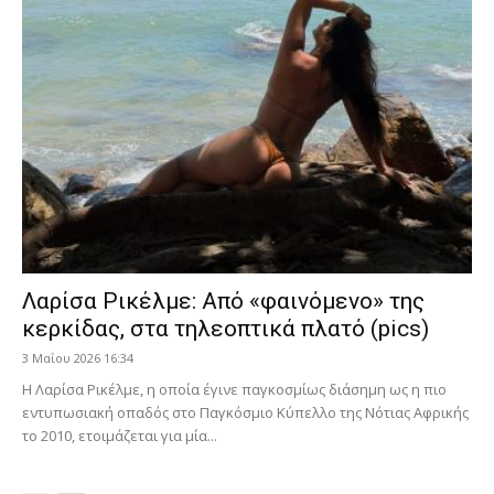
Λαρίσα Ρικέλμε: Από «φαινόμενο» της
κερκίδας, στα τηλεοπτικά πλατό (pics)
3 Μαΐου 2026 16:34
Η Λαρίσα Ρικέλμε, η οποία έγινε παγκοσμίως διάσημη ως η πιο
εντυπωσιακή οπαδός στο Παγκόσμιο Κύπελλο της Νότιας Αφρικής
το 2010, ετοιμάζεται για μία...