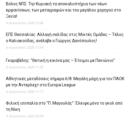
Βόλος ΝΠΣ: Την Κυριακή τα αποκαλυπτήρια των νέων
εμφανίσεων, των μεταγραφών και του μεγάλου χορηγού στο
Ξενία!
6 Αυγούστου 2026 12:08
ΕΠΣ Θεσσαλίας: Αλλαγή σελίδας στις Μικτές Ομάδες – Τέλος
ο Καλιακούδας, ανέλαβε ο Γιώργος Δανόπουλος!
6 Αυγούστου 2026 11:54
Γκαραβέλης: “Θετική η εικόνα μας – Έτοιμοι με Πανιώνιο”
6 Αυγούστου 2026 11:35
Αθλητικές μεταδόσεις σήμερα 6/8: Μεγάλη μάχη για τον ΠΑΟΚ
με την Άντερλεχτ στο Europa League
6 Αυγούστου 2026 11:17
Φιλική ισοπαλία στο “Π. Μαγουλάς”: Έλειψε μόνο το γκολ από
τη Νίκη
5 Αυγούστου 2026 20:34