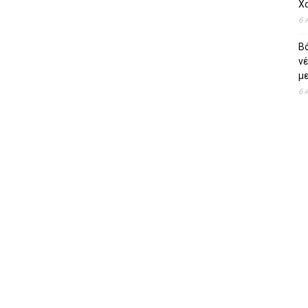
Χ
6 
Β
ν
με
6 