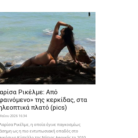
αρίσα Ρικέλμε: Από
φαινόμενο» της κερκίδας, στα
ηλεοπτικά πλατό (pics)
Μαΐου 2026 16:34
Λαρίσα Ρικέλμε, η οποία έγινε παγκοσμίως
άσημη ως η πιο εντυπωσιακή οπαδός στο
γκόσμιο Κύπελλο της Νότιας Αφρικής το 2010,