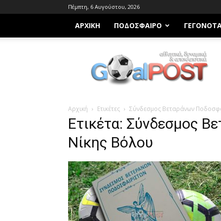
Πέμπτη, 6 Αυγούστου, 2026
ΑΡΧΙΚΗ
ΠΟΔΌΣΦΑΙΡΟ
ΓΕΓΟΝΌΤ
Goalpost.gr
Αρχική
Ετικέτες
Σύνδεσμος Βεταράνων Ποδοσφα
Ετικέτα: Σύνδεσμος Β
Νίκης Βόλου