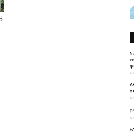
ό
Νί
«
φι
6 
ΑΕ
σ
6 
Ρ
6 
ΕΛ