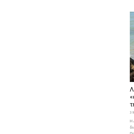
Λ
«
τ
3 
Η 
δι
Πα