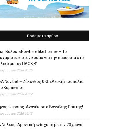
Πρόσφατα άρθρα
κη Βόλου: «Nowhere like home» – Το
ευχαριστώ» στον κόσμο για την παρουσία στο
λικό με τον ΠΑΟΚ Β’
Αυγούστου 2026 20:26
Λ Novibet – Ζάκυνθος 0-0: «Λευκή» ισοπαλία
το Καρπενήσι
Αυγούστου 2026 20:17
ήγας Φεραίος: Ανανέωσε ο Βαγγέλης Ράπτης!
Αυγούστου 2026 16:13
 Νηλέας: Αμυντική ενίσχυση με τον 20χρονο