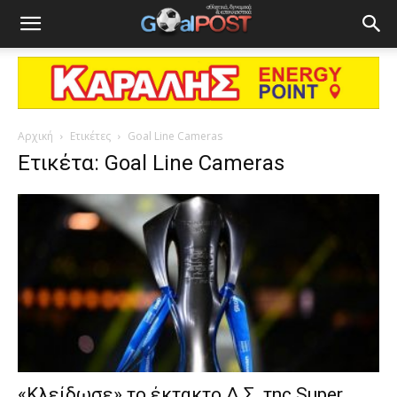
Αρχική
Ετικέτες
Goal Line Cameras
Ετικέτα: Goal Line Cameras
«Κλείδωσε» το έκτακτο Δ.Σ. της Super