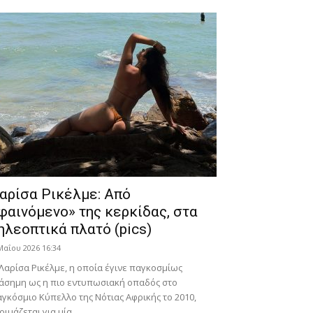
αρίσα Ρικέλμε: Από
φαινόμενο» της κερκίδας, στα
ηλεοπτικά πλατό (pics)
Μαΐου 2026 16:34
Λαρίσα Ρικέλμε, η οποία έγινε παγκοσμίως
άσημη ως η πιο εντυπωσιακή οπαδός στο
γκόσμιο Κύπελλο της Νότιας Αφρικής το 2010,
οιμάζεται για μία...