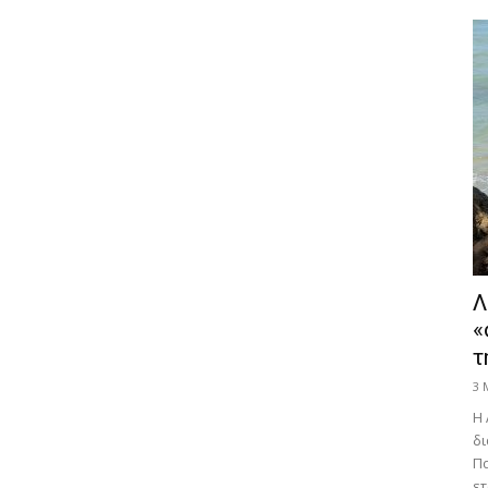
Λ
«
τ
3 
Η 
δι
Πα
ετ