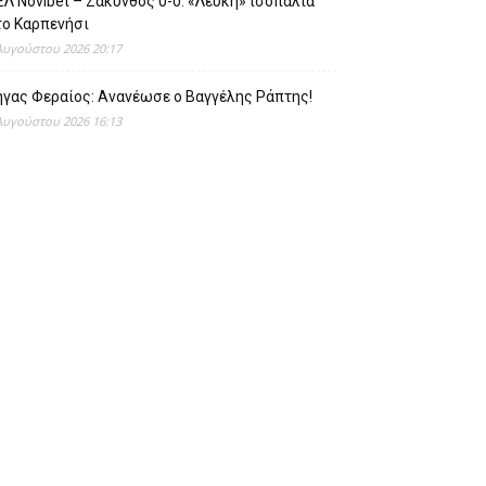
Λ Novibet – Ζάκυνθος 0-0: «Λευκή» ισοπαλία
το Καρπενήσι
Αυγούστου 2026 20:17
ήγας Φεραίος: Ανανέωσε ο Βαγγέλης Ράπτης!
Αυγούστου 2026 16:13