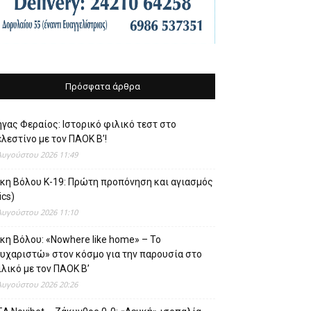
Πρόσφατα άρθρα
γας Φεραίος: Ιστορικό φιλικό τεστ στο
λεστίνο με τον ΠΑΟΚ Β’!
Αυγούστου 2026 11:49
ίκη Βόλου Κ-19: Πρώτη προπόνηση και αγιασμός
ics)
Αυγούστου 2026 11:10
κη Βόλου: «Nowhere like home» – Το
ευχαριστώ» στον κόσμο για την παρουσία στο
λικό με τον ΠΑΟΚ Β’
Αυγούστου 2026 20:26