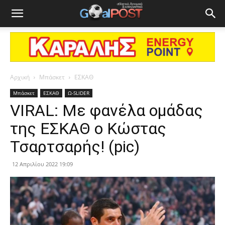
Αρχική
Μπάσκετ
ΕΣΚΑΘ
Μπάσκετ
ΕΣΚΑΘ
Ω-SLIDER
VIRAL: Με φανέλα ομάδας
της ΕΣΚΑΘ ο Κώστας
Τσαρτσαρής! (pic)
12 Απριλίου 2022 19:09