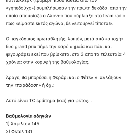
και Λεκλέρκ (τρομερή προσπάθεια από τον
«γηπεδούχο») συμπλήρωσαν την πρώτη δεκάδα, από την
οποία απουσίαζε ο Αλόνσο που ούρλιαξε στο team radio
πως «είμαστε εκτός αγώνα, δε λειτουργεί τίποτα!».
Ο παγκόσμιος πρωταθλητής, λοιπόν, μετά από «αποχή»
δυο grand prix πήρε την καρό σημαία και πάλι και
φιγουράρει εκεί που βρίσκεται στα 3 από τα τελευταία 4
χρόνια: στην κορυφή της βαθμολογίας.
Άραγε, θα μπορέσει η Φεράρι και ο Φέτελ ν’ αλλάξουν
την «παράδοση» ή όχι;
Αυτό είναι ΤΟ ερώτημα (και) για φέτος…
Βαθμολογία οδηγών
1) Χάμιλτον 145
2) Φέτελ 131