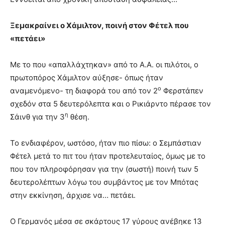
Ξεμακραίνει ο Χάμιλτον, ποινή στον Φέτελ που
«πετάει»
Με το που «απαλλάχτηκαν» από το Α.Α. οι πιλότοι, ο
πρωτοπόρος Χάμιλτον αύξησε- όπως ήταν
ο
αναμενόμενο- τη διαφορά του από τον 2
Φερστάπεν
σχεδόν στα 5 δευτερόλεπτα και ο Ρικιάρντο πέρασε τον
η
Σάινθ για την 3
θέση.
Το ενδιαφέρον, ωστόσο, ήταν πιο πίσω: ο Σεμπάστιαν
Φέτελ μετά το πιτ του ήταν προτελευταίος, όμως με το
που τον πληροφόρησαν για την (σωστή) ποινή των 5
δευτερολέπτων λόγω του συμβάντος με τον Μπότας
στην εκκίνηση, άρχισε να… πετάει.
Ο Γερμανός μέσα σε σκάρτους 17 γύρους ανέβηκε 13