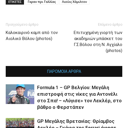
ΕΤΙΚΕΤΕΣ
Γκραν πρι Γαλλίας
Λιούις Χάμιλτον
Προηγούμενο άρθρο
Επόμενο άρθρο
Καλοκαιρινό καμπ από τον
Επιτυχημένη γιορτή των
Αιολικό Βόλου (photos)
ακαδημιών μπάσκετ του
Γ.Σ.Βόλου στη Ν. Αγχίαλο
(photos)
ΠΑΡΟΜΟΙΑ ΑΡΘΡΑ
Formula 1 – GP Βελγίου: Μεγάλη
επιστροφή στις νίκες για Αντονέλι
στο Σπα! – «Λύγισε» τον Λεκλέρ, στο
βάθρο ο Φερστάπεν
GP Μεγάλης Βρετανίας: Θρίαμβος
Λεκλέρ – Γκάφα της Ferrari άφησε