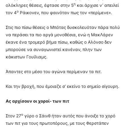
η
ολόκληρες θέσεις, έφτασε στην 5
και άρχισε ν’ απειλεί
ο
τον 4
Ράικονεν, που φαινόταν πως τον «περίμενε».
Στις πιο πίσω θέσεις ο Μπότας δυσκολευόταν πάρα πολύ
να περάσει τα πιο αργά μονοθέσια, ενώ η ΜακΛάρεν
έκανε ένα τρομερό βήμα πίσω, καθώς ο Αλόνσο δεν
μπορούσε να συναγωνιστεί κανέναν, πλην των
κάκιστων Γουίλιαμς.
Άπαντες στο μέσο του αγώνα περίμεναν τα πιτ.
Και την βροχή, που έμοιαζε σ’ εκείνο το σημείο σίγουρη.
Ας αρχίσουν οι χοροί- των πιτ
ο
Στον 27
γύρο ο Σάινθ ήταν αυτός που άνοιξε το χορό
των πιτ για τους πρωτοπόρους, με τους Φερστάπεν