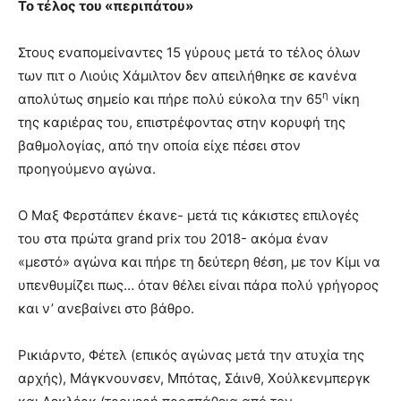
Το τέλος του «περιπάτου»
Στους εναπομείναντες 15 γύρους μετά το τέλος όλων
των πιτ ο Λιούις Χάμιλτον δεν απειλήθηκε σε κανένα
η
απολύτως σημείο και πήρε πολύ εύκολα την 65
νίκη
της καριέρας του, επιστρέφοντας στην κορυφή της
βαθμολογίας, από την οποία είχε πέσει στον
προηγούμενο αγώνα.
Ο Μαξ Φερστάπεν έκανε- μετά τις κάκιστες επιλογές
του στα πρώτα grand prix του 2018- ακόμα έναν
«μεστό» αγώνα και πήρε τη δεύτερη θέση, με τον Κίμι να
υπενθυμίζει πως… όταν θέλει είναι πάρα πολύ γρήγορος
και ν’ ανεβαίνει στο βάθρο.
Ρικιάρντο, Φέτελ (επικός αγώνας μετά την ατυχία της
αρχής), Μάγκνουνσεν, Μπότας, Σάινθ, Χούλκενμπεργκ