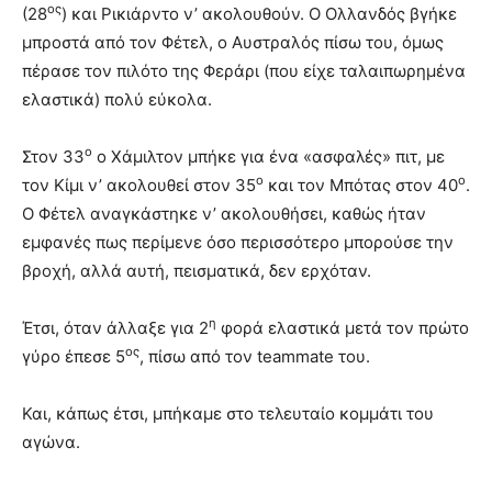
ος
(28
) και Ρικιάρντο ν’ ακολουθούν. Ο Ολλανδός βγήκε
μπροστά από τον Φέτελ, ο Αυστραλός πίσω του, όμως
πέρασε τον πιλότο της Φεράρι (που είχε ταλαιπωρημένα
ελαστικά) πολύ εύκολα.
ο
Στον 33
ο Χάμιλτον μπήκε για ένα «ασφαλές» πιτ, με
ο
ο
τον Κίμι ν’ ακολουθεί στον 35
και τον Μπότας στον 40
.
Ο Φέτελ αναγκάστηκε ν’ ακολουθήσει, καθώς ήταν
εμφανές πως περίμενε όσο περισσότερο μπορούσε την
βροχή, αλλά αυτή, πεισματικά, δεν ερχόταν.
η
Έτσι, όταν άλλαξε για 2
φορά ελαστικά μετά τον πρώτο
ος
γύρο έπεσε 5
, πίσω από τον teammate του.
Και, κάπως έτσι, μπήκαμε στο τελευταίο κομμάτι του
αγώνα.