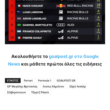
Ακολουθήστε το
goalpost.gr στο Google
News
και μάθετε πρώτοι όλες τις ειδήσεις
ΕΤΙΚΕΤΕΣ
Ferrari
Formula 1
GOALPOST.GR
GP Μεγάλης Βρετανίας
Λιούις Χάμιλτον
Σάρλ Λεκλέρ
Σίλβερστοουν
Τζορτζ Ράσελ