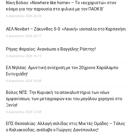
Νίκη Βόλου: «Nowhere like home» – Το «ευχαριστώ» στον
κόσμο για την παρουσία στο φιλικό με τον ΠΑΟΚ Β’
6 Αυγούστου 2026 20:26
ΑΕΛ Novibet – Ζάκυνθος 0-0: «Λευκή» ισοπαλία στο Καρπενήσι
6 Αυγούστου 2026 20:17
Ρήγας Φεραίος: Ανανέωσε ο Βαγγέλης Ράπτης!
6 Αυγούστου 2026 16:13
ΕΛ Νηλέας: Αμυντική ενίσχυση με τον 20χρονο Χαράλαμπο
Ευτυχιάδη!
6 Αυγούστου 2026 16:08
Βόλος ΝΠΣ: Την Κυριακή τα αποκαλυπτήρια των νέων
εμφανίσεων, των μεταγραφών και του μεγάλου χορηγού στο
Ξενία!
6 Αυγούστου 2026 12:08
ΕΠΣ Θεσσαλίας: Αλλαγή σελίδας στις Μικτές Ομάδες – Τέλος
ο Καλιακούδας, ανέλαβε ο Γιώργος Δανόπουλος!