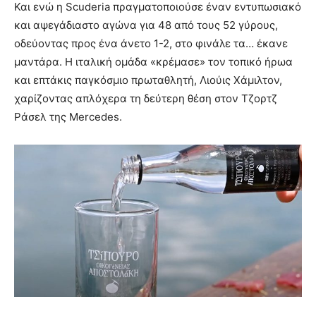
Και ενώ η Scuderia πραγματοποιούσε έναν εντυπωσιακό
και αψεγάδιαστο αγώνα για 48 από τους 52 γύρους,
οδεύοντας προς ένα άνετο 1-2, στο φινάλε τα… έκανε
μαντάρα. Η ιταλική ομάδα «κρέμασε» τον τοπικό ήρωα
και επτάκις παγκόσμιο πρωταθλητή, Λιούις Χάμιλτον,
χαρίζοντας απλόχερα τη δεύτερη θέση στον Τζορτζ
Ράσελ της Mercedes.