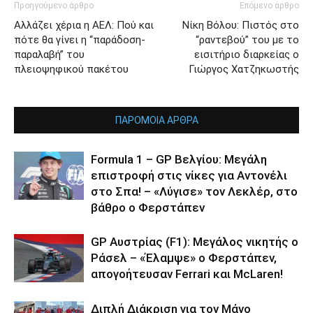
Προηγούμενο άρθρο
Επόμενο άρθρο
Αλλάζει χέρια η ΑΕΛ: Πού και
Νίκη Βόλου: Πιστός στο
πότε θα γίνει η “παράδοση-
“ραντεβού” του με το
παραλαβή” του
εισιτήριο διαρκείας ο
πλειοψηφικού πακέτου
Γιώργος Χατζηκωστής
ΠΑΡΟΜΟΙΑ ΑΡΘΡΑ
Formula 1 – GP Βελγίου: Μεγάλη
επιστροφή στις νίκες για Αντονέλι
στο Σπα! – «Λύγισε» τον Λεκλέρ, στο
βάθρο ο Φερστάπεν
GP Αυστρίας (F1): Μεγάλος νικητής ο
Ράσελ – «Έλαμψε» ο Φερστάπεν,
απογοήτευσαν Ferrari και McLaren!
Διπλή Διάκριση για τον Μάνο