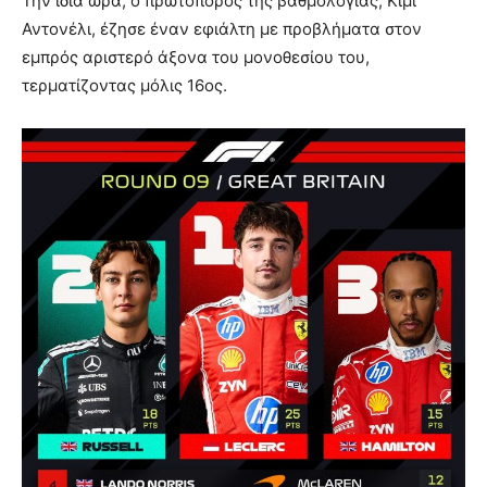
Την ίδια ώρα, ο πρωτοπόρος της βαθμολογίας, Κίμι
Αντονέλι, έζησε έναν εφιάλτη με προβλήματα στον
εμπρός αριστερό άξονα του μονοθεσίου του,
τερματίζοντας μόλις 16ος.