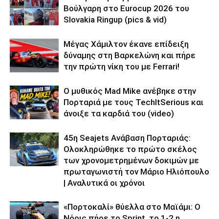
Βούλγαρη στο Eurocup 2026 του
Slovakia Ringup (pics & vid)
Μέγας Χάμιλτον έκανε επίδειξη
δύναμης στη Βαρκελώνη και πήρε
την πρώτη νίκη του με Ferrari!
Ο μυθικός Mad Mike ανέβηκε στην
Πορταριά με τους TechItSerious και
άνοιξε τα καρδιά του (video)
45η Seajets Ανάβαση Πορταριάς:
Ολοκληρώθηκε το πρώτο σκέλος
των χρονομετρημένων δοκιμών με
πρωταγωνιστή τον Μάριο Ηλιόπουλο
| Αναλυτικά οι χρόνοι
«Πορτοκαλί» θύελλα στο Μαϊάμι: Ο
Νόρις πήρε το Sprint, το 1-2 η