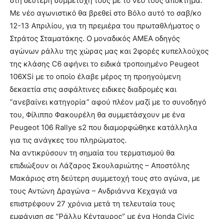
στη δεύτερη συμμετοχή τους με το νέο τους απόκτημα.
Με νέο αγωνιστικό θα βρεθεί στο Βόλο αυτό το σαβ/κο
12-13 Απριλίου, για τη πρεμιέρα του πρωταθλήματος o
Στράτος Σταματάκης. Ο μοναδικός ΑΜΕΑ οδηγός
αγώνων ράλλυ της χώρας μας και 2φορές κυπελλούχος
της κλάσης C6 αφήνει το ειδικά τροποιημένο Peugeot
106XSi με το οποίο έλαβε μέρος τη προηγούμενη
δεκαετία στις ασφάλτινες ειδικες διαδρομές και
“ανεβαίνει κατηγορία” αφού πλέον μαζί με το συνοδηγό
του, Φίλιππο Φακουρέλη θα συμμετάσχουν με ένα
Peugeot 106 Rallye s2 που διαμορφώθηκε κατάλληλα
για τις ανάγκες του πληρώματος.
Να αντικρύσουν τη σημαία του τερματισμού θα
επιδιώξουν οι Λάζαρος Σκουλαριώτης – Αποστόλης
Μακάριος στη δεύτερη συμμετοχή τους στο αγώνα, με
τους Αντώνη Δραγώνα – Ανδριάννα Κεχαγιά να
επιστρέφουν 27 χρόνια μετά τη τελευταία τους
εμφάνιση σε “Ράλλυ Κένταυρος” με ένα Honda Civic