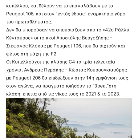
κυπέλλου, και θέλουν να το επαναλάβουν με το
Peugeot 106, και στον “εντός έδρας” εναρκτήριο γύρο
του πρωταθλήματος.
Δεν θα μπορούσαν να απουσιάζουν από το «42ο Ράλλυ
Κένταυρος» οι τοπικοί Αποστόλης Βεργοζήσης –
Στέφανος Κλόκας με Peugeot 106, που θα ριχτούν και
φέτος στη μάχη της F2.
Οι Κυπελλούχοι της κλάσης C4 τα τρία τελευταία
χρόνια, Ανδρέας Περάκης – Κώστας Κουρουγκιαούρης
με Peugeot 206 θα επιδιώξουν στην 14η εμφάνιση τους
στον αγώνα, να πραγματοποιήσουν το “3peat”στη
κλάση, έπειτα από τις νίκες τους το 2021 & το 2023.