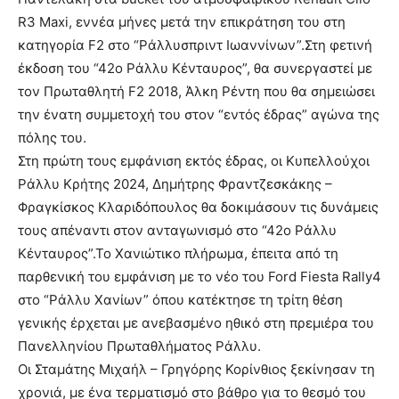
R3 Maxi, εννέα μήνες μετά την επικράτηση του στη
κατηγορία F2 στο “Ράλλυσπριντ Ιωαννίνων”.Στη φετινή
έκδοση του “42ο Ράλλυ Κένταυρος”, θα συνεργαστεί με
τον Πρωταθλητή F2 2018, Άλκη Ρέντη που θα σημειώσει
την ένατη συμμετοχή του στον “εντός έδρας” αγώνα της
πόλης του.
Στη πρώτη τους εμφάνιση εκτός έδρας, οι Κυπελλούχοι
Ράλλυ Κρήτης 2024, Δημήτρης Φραντζεσκάκης –
Φραγκίσκος Κλαριδόπουλος θα δοκιμάσουν τις δυνάμεις
τους απέναντι στον ανταγωνισμό στο “42ο Ράλλυ
Κένταυρος”.Το Χανιώτικο πλήρωμα, έπειτα από τη
παρθενική του εμφάνιση με το νέο του Ford Fiesta Rally4
στο “Ράλλυ Χανίων” όπου κατέκτησε τη τρίτη θέση
γενικής έρχεται με ανεβασμένο ηθικό στη πρεμιέρα του
Πανελληνίου Πρωταθλήματος Ράλλυ.
Οι Σταμάτης Μιχαήλ – Γρηγόρης Κορίνθιος ξεκίνησαν τη
χρονιά, με ένα τερματισμό στο βάθρο για το θεσμό του