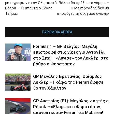
μεταγραφών στον Ολυμπιακό
Βόλου θα πράξει τα νόμιμα –
Βόλου – Τι απαντά ο Σάκης
Ο Μελτζανίδης δεν θα
Τζήμας
αποφύγει τη δική μου αγωγή»
ΠΑΡΟΜΟΙΑ ΑΡΘΡΑ
Formula 1 – GP Βελγίου: Μεγάλη
επιστροφή στις νίκες για Αντονέλι
στο Σπα! – «Λύγισε» τον Λεκλέρ, στο
βάθρο ο Φερστάπεν
GP Μεγάλης Βρετανίας: Θρίαμβος
Λεκλέρ – Γκάφα της Ferrari άφησε
3ο τον Χάμιλτον
GP Αυστρίας (F1): Μεγάλος νικητής ο
Ράσελ – «Έλαμψε» ο Φερστάπεν,
απογοήτευσαν Ferrari και McLaren!