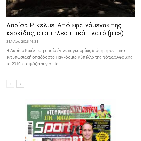
Λαρίσα Ρικέλμε: Από «φαινόμενο» της
κερκίδας, στα τηλεοπτικά πλατό (pics)
3 Μαΐου 2026 16:34
Η Λαρίσα Ρικέλμε, η οποία έγινε παγκοσμίως διάσημη ως η πιο
εντυπωσιακή οπαδός στο Παγκόσμιο Κύπελλο της Νότιας Αφρικής
το 2010, ετοιμάζεται για μία...