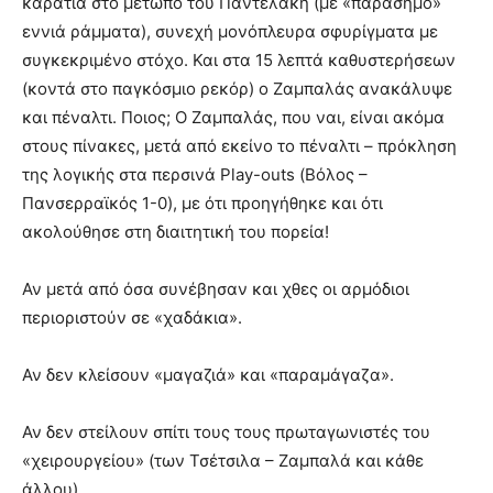
καρατιά στο μέτωπο του Παντελάκη (με «παράσημο»
εννιά ράμματα), συνεχή μονόπλευρα σφυρίγματα με
συγκεκριμένο στόχο. Και στα 15 λεπτά καθυστερήσεων
(κοντά στο παγκόσμιο ρεκόρ) ο Ζαμπαλάς ανακάλυψε
και πέναλτι. Ποιος; Ο Ζαμπαλάς, που ναι, είναι ακόμα
στους πίνακες, μετά από εκείνο το πέναλτι – πρόκληση
της λογικής στα περσινά Play-outs (Βόλος –
Πανσερραϊκός 1-0), με ότι προηγήθηκε και ότι
ακολούθησε στη διαιτητική του πορεία!
Αν μετά από όσα συνέβησαν και χθες οι αρμόδιοι
περιοριστούν σε «χαδάκια».
Αν δεν κλείσουν «μαγαζιά» και «παραμάγαζα».
Αν δεν στείλουν σπίτι τους τους πρωταγωνιστές του
«χειρουργείου» (των Τσέτσιλα – Ζαμπαλά και κάθε
άλλου).