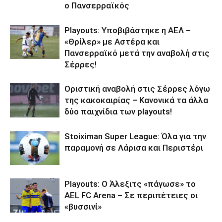
ο Πανσερραϊκός
Playouts: Υποβιβάστηκε η ΑΕΛ –
«Θρίλερ» με Αστέρα και
Πανσερραϊκό μετά την αναβολή στις
Σέρρες!
Οριστική αναβολή στις Σέρρες λόγω
της κακοκαιρίας – Κανονικά τα άλλα
δύο παιχνίδια των playouts!
Stoiximan Super League: Όλα για την
παραμονή σε Λάρισα και Περιστέρι
Playouts: Ο Άλεξιτς «πάγωσε» το
AEL FC Arena – Σε περιπέτειες οι
«βυσσινί»