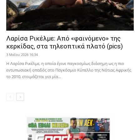
Λαρίσα Ρικέλμε: Από «φαινόμενο» της
κερκίδας, στα τηλεοπτικά πλατό (pics)
3 Μαΐου 2026 16:34
Η Λαρίσα Ρικέλμε, η οποία έγινε παγκοσμίως διάσημη ως η πιο
εντυπωσιακή οπαδός στο Παγκόσμιο Κύπελλο της Νότιας Αφρικής
το 2010, ετοιμάζεται για μία...