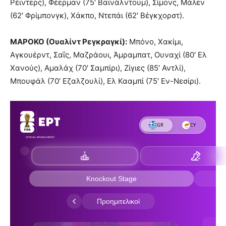
Ρέιντερς), Φέερμαν (75′ Βαϊνάλντουμ), Σίμονς, Μάλεν
(62′ Φρίμπονγκ), Χάκπο, Ντεπάι (62′ Βέγκχορστ).
ΜΑΡΟΚΟ (Ουαλίντ Ρεγκραγκί):
Μπόνο, Χακίμι,
Αγκουέρντ, Σαΐς, Μαζράουι, Άμραμπατ, Ουναχί (80′ Ελ
Χανούς), Αμαλάχ (70′ Σαμπίρι), Ζίγιες (85′ Αντλί),
Μπουφάλ (70′ Εζαλζουλί), Ελ Κααμπί (75′ Εν-Νεσίρι).