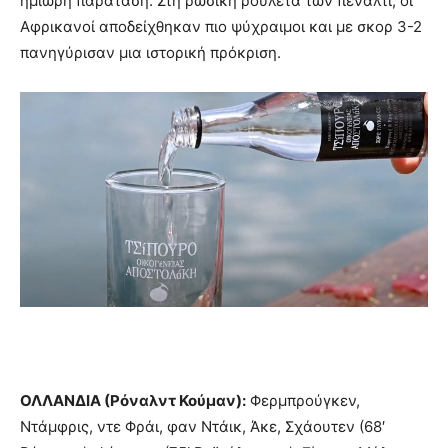
ημίωρη παράταση. Στη ρωσική ρουλέτα των πέναλτι, οι
Αφρικανοί αποδείχθηκαν πιο ψύχραιμοι και με σκορ 3-2
πανηγύρισαν μια ιστορική πρόκριση.
ΟΛΛΑΝΔΙΑ (Ρόναλντ Κούμαν):
Φερμπρούγκεν,
Ντάμφρις, ντε Φράι, φαν Ντάικ, Άκε, Σχάουτεν (68′