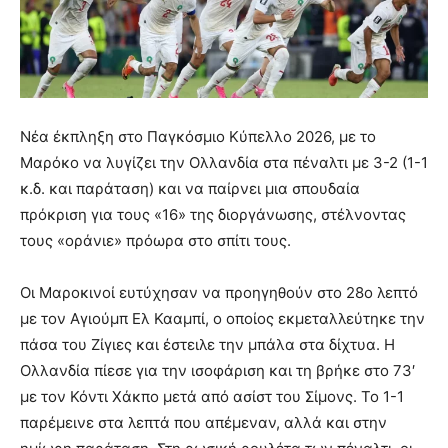
Νέα έκπληξη στο Παγκόσμιο Κύπελλο 2026, με το
Μαρόκο να λυγίζει την Ολλανδία στα πέναλτι με 3-2 (1-1
κ.δ. και παράταση) και να παίρνει μια σπουδαία
πρόκριση για τους «16» της διοργάνωσης, στέλνοντας
τους «οράνιε» πρόωρα στο σπίτι τους.
Οι Μαροκινοί ευτύχησαν να προηγηθούν στο 28ο λεπτό
με τον Αγιούμπ Ελ Κααμπί, ο οποίος εκμεταλλεύτηκε την
πάσα του Ζίγιες και έστειλε την μπάλα στα δίχτυα. Η
Ολλανδία πίεσε για την ισοφάριση και τη βρήκε στο 73′
με τον Κόντι Χάκπο μετά από ασίστ του Σίμονς. Το 1-1
παρέμεινε στα λεπτά που απέμεναν, αλλά και στην