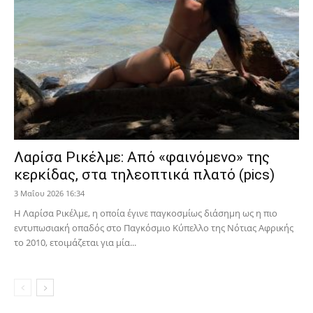
Λαρίσα Ρικέλμε: Από «φαινόμενο» της
κερκίδας, στα τηλεοπτικά πλατό (pics)
3 Μαΐου 2026 16:34
Η Λαρίσα Ρικέλμε, η οποία έγινε παγκοσμίως διάσημη ως η πιο
εντυπωσιακή οπαδός στο Παγκόσμιο Κύπελλο της Νότιας Αφρικής
το 2010, ετοιμάζεται για μία...