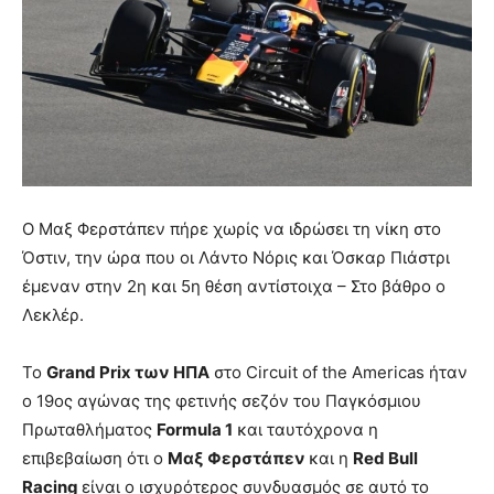
Ο Μαξ Φερστάπεν πήρε χωρίς να ιδρώσει τη νίκη στο
Όστιν, την ώρα που οι Λάντο Νόρις και Όσκαρ Πιάστρι
έμεναν στην 2η και 5η θέση αντίστοιχα – Στο βάθρο ο
Λεκλέρ.
Το
Grand Prix των ΗΠΑ
στο Circuit of the Americas ήταν
ο 19ος αγώνας της φετινής σεζόν του Παγκόσμιου
Πρωταθλήματος
Formula 1
και ταυτόχρονα η
επιβεβαίωση ότι ο
Μαξ Φερστάπεν
και η
Red Bull
Racing
είναι ο ισχυρότερος συνδυασμός σε αυτό το