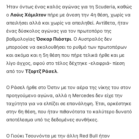
Ήταν όντως ένας καλός αγώνας για τη Scuderia, καθώς
ο
Λούις Χάμιλτον
πήρε με άνεση την 4η θέση, χωρίς να
απειλήσει αλλά και χωρίς να απειληθεί. Αντίθετα, ήταν
ένας δύσκολος αγώνας για τον πρωτοπόρο της
βαθμολογίας
Όσκαρ Πιάστρι
. Ο Αυστραλός δεν
μπορούσε να ακολουθήσει το ρυθμό των πρωτοπόρων
και ακόμα και η 5η θέση που πήρε τελικά ήρθε και με
λίγο άγχος, αφού στο τέλος δέχτηκε -ελαφριά- πίεση
από τον
Τζορτζ Ράσελ
.
Ο Ράσελ ήρθε στο Όστιν με τον αέρα της νίκης του στον
προηγούμενο αγώνα, αλλά η Mercedes δεν είχε την
ταχύτητα για να ελπίζει σε επανάληψη. Έτσι, αρκέστηκε
στην 6η θέση, που ήταν πιθανότατα το καλύτερο δυνατό
αποτέλεσμα υπό τις δεδομένες συνθήκες.
Ο Γιούκι Τσουνόντα με την άλλη Red Bull ήταν