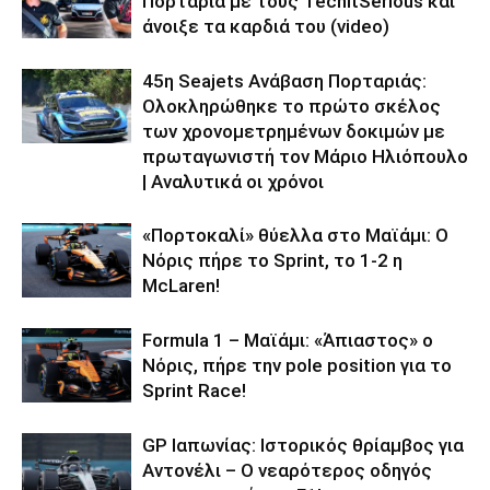
Πορταριά με τους TechItSerious και
άνοιξε τα καρδιά του (video)
45η Seajets Ανάβαση Πορταριάς:
Ολοκληρώθηκε το πρώτο σκέλος
των χρονομετρημένων δοκιμών με
πρωταγωνιστή τον Μάριο Ηλιόπουλο
| Αναλυτικά οι χρόνοι
«Πορτοκαλί» θύελλα στο Μαϊάμι: Ο
Νόρις πήρε το Sprint, το 1-2 η
McLaren!
Formula 1 – Μαϊάμι: «Άπιαστος» ο
Νόρις, πήρε την pole position για το
Sprint Race!
GP Ιαπωνίας: Ιστορικός θρίαμβος για
Αντονέλι – Ο νεαρότερος οδηγός