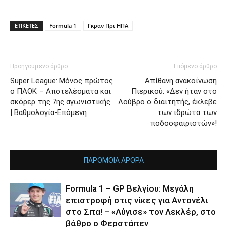
ΕΤΙΚΕΤΕΣ
Formula 1
Γκραν Πρι ΗΠΑ
Προηγούμενο άρθρο
Επόμενο άρθρο
Super League: Μόνος πρώτος
Απίθανη ανακοίνωση
ο ΠΑΟΚ – Αποτελέσματα και
Πιερικού: «Δεν ήταν στο
σκόρερ της 7ης αγωνιστικής
Λούβρο ο διαιτητής, έκλεβε
| Βαθμολογία-Επόμενη
των ιδρώτα των
ποδοσφαιριστών»!
ΠΑΡΟΜΟΙΑ ΑΡΘΡΑ
Formula 1 – GP Βελγίου: Μεγάλη
επιστροφή στις νίκες για Αντονέλι
στο Σπα! – «Λύγισε» τον Λεκλέρ, στο
βάθρο ο Φερστάπεν