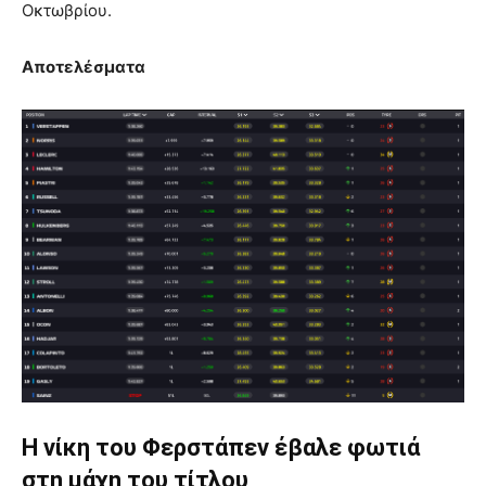
Οκτωβρίου.
Αποτελέσματα
Η νίκη του Φερστάπεν έβαλε φωτιά
στη μάχη του τίτλου