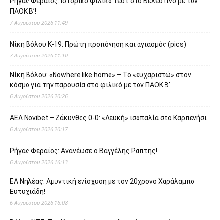
Ρήγας Φεραίος: Ιστορικό φιλικό τεστ στο Βελεστίνο με τον
ΠΑΟΚ Β’!
7 Αυγούστου 2026 11:49
Νίκη Βόλου Κ-19: Πρώτη προπόνηση και αγιασμός (pics)
7 Αυγούστου 2026 11:10
Νίκη Βόλου: «Nowhere like home» – Το «ευχαριστώ» στον
κόσμο για την παρουσία στο φιλικό με τον ΠΑΟΚ Β’
6 Αυγούστου 2026 20:26
ΑΕΛ Novibet – Ζάκυνθος 0-0: «Λευκή» ισοπαλία στο Καρπενήσι
6 Αυγούστου 2026 20:17
Ρήγας Φεραίος: Ανανέωσε ο Βαγγέλης Ράπτης!
6 Αυγούστου 2026 16:13
ΕΛ Νηλέας: Αμυντική ενίσχυση με τον 20χρονο Χαράλαμπο
Ευτυχιάδη!
6 Αυγούστου 2026 16:08