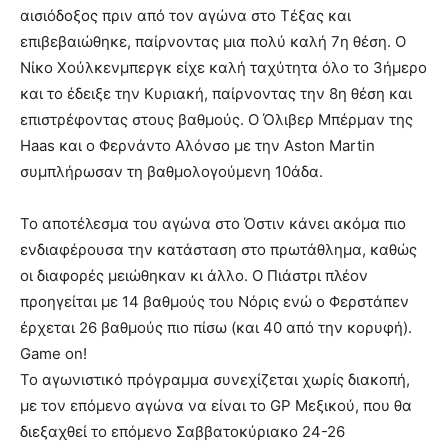
αισιόδοξος πριν από τον αγώνα στο Τέξας και
επιβεβαιώθηκε, παίρνοντας μια πολύ καλή 7η θέση. Ο
Νίκο Χούλκενμπεργκ είχε καλή ταχύτητα όλο το 3ήμερο
και το έδειξε την Κυριακή, παίρνοντας την 8η θέση και
επιστρέφοντας στους βαθμούς. Ο Όλιβερ Μπέρμαν της
Haas και ο Φερνάντο Αλόνσο με την Aston Martin
συμπλήρωσαν τη βαθμολογούμενη 10άδα.
Το αποτέλεσμα του αγώνα στο Όστιν κάνει ακόμα πιο
ενδιαφέρουσα την κατάσταση στο πρωτάθλημα, καθώς
οι διαφορές μειώθηκαν κι άλλο. Ο Πιάστρι πλέον
προηγείται με 14 βαθμούς του Νόρις ενώ ο Φερστάπεν
έρχεται 26 βαθμούς πιο πίσω (και 40 από την κορυφή).
Game on!
Το αγωνιστικό πρόγραμμα συνεχίζεται χωρίς διακοπή,
με τον επόμενο αγώνα να είναι το GP Μεξικού, που θα
διεξαχθεί το επόμενο Σαββατοκύριακο 24-26