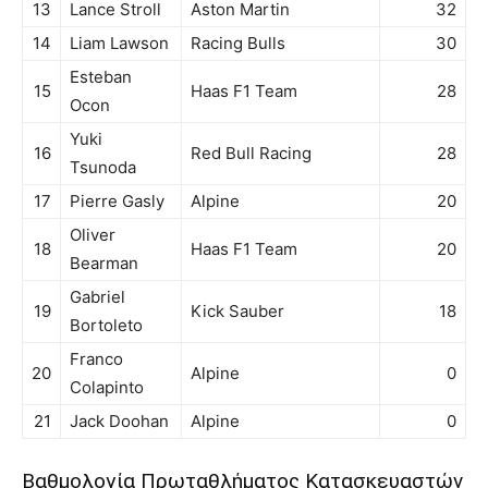
13
Lance Stroll
Aston Martin
32
14
Liam Lawson
Racing Bulls
30
Esteban
15
Haas F1 Team
28
Ocon
Yuki
16
Red Bull Racing
28
Tsunoda
17
Pierre Gasly
Alpine
20
Oliver
18
Haas F1 Team
20
Bearman
Gabriel
19
Kick Sauber
18
Bortoleto
Franco
20
Alpine
0
Colapinto
21
Jack Doohan
Alpine
0
Βαθμολογία Πρωταθλήματος Κατασκευαστών