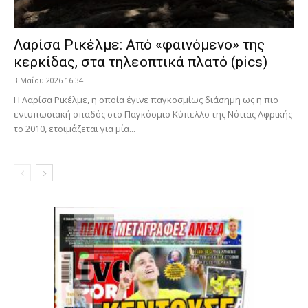
Λαρίσα Ρικέλμε: Από «φαινόμενο» της
κερκίδας, στα τηλεοπτικά πλατό (pics)
3 Μαΐου 2026 16:34
Η Λαρίσα Ρικέλμε, η οποία έγινε παγκοσμίως διάσημη ως η πιο
εντυπωσιακή οπαδός στο Παγκόσμιο Κύπελλο της Νότιας Αφρικής
το 2010, ετοιμάζεται για μία...