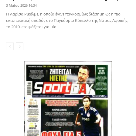
3 Μαΐου 2026 16:34
Η Λαρίσα Ρικέλμε, η οποία έγινε παγκοσμίως διάσημη ως η πιο
εντυπωσιακή οπαδός στο Παγκόσμιο Κύπελλο της Νότιας Αφρικής
το 2010, ετοιμάζεται για μία...